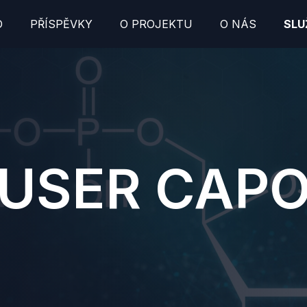
D
PŘÍSPĚVKY
O PROJEKTU
O NÁS
SLU
USER CAP