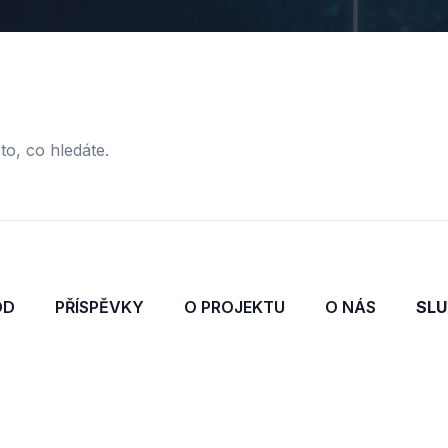
to, co hledáte.
OD
PŘÍSPĚVKY
O PROJEKTU
O NÁS
SLU