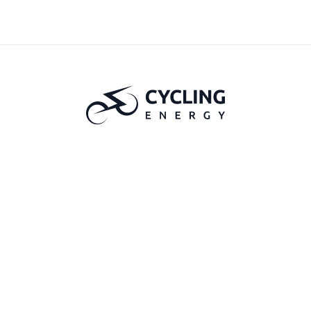
ÚVOD
PŘÍSPĚVKY
O PROJEKTU
O NÁS
SLUŽBY
KONTAKT